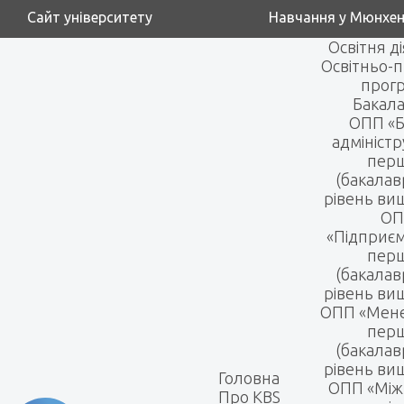
Сайт університету
Навчання у Мюнхен
Освітня д
Освітньо-п
прог
Бакала
ОПП «Б
адмініст
пер
(бакалав
рівень вищ
ОП
«Підприє
пер
(бакалав
рівень вищ
ОПП «Мен
пер
(бакалав
рівень вищ
Головна
ОПП «Між
Про KBS