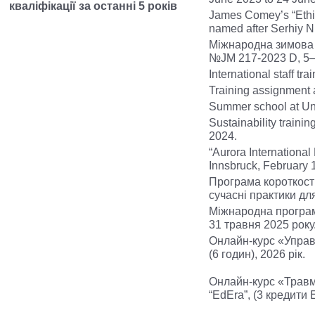
кваліфікації за останні 5 років
James Comey’s “Ethica
named after Serhiy N
Міжнародна зимова 
№JM 217-2023 D, 5–7
International staff tr
Training assignment 
Summer school at Univ
Sustainability traini
2024.
“Aurora International
Innsbruck, February 
Програма короткостр
сучасні практики дл
Міжнародна програма
31 травня 2025 року
Онлайн-курс «Управл
(6 годин), 2026 рік.
Онлайн-курс «Травм
“EdEra”, (3 кредити 