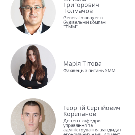
Григорович
Толмачов
General manager в
будівельній компанії
"ТММ"
Марія Тітова
Фахівець з питань SMM
Георгій Сергійович
Корепанов
Доцент кафедри
управління та
адміністрування ,кандидат
економічних наук, доцент.