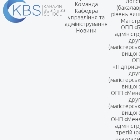
логіс
Команда
(бакалав
Кафедра
рівень вищ
управління та
Магіст
адміністрування
ОПП «Б
Новини
адмініст
дру
(магістерсь
вищої 
ОП
«Підприє
дру
(магістерсь
вищої 
ОПП «Мен
дру
(магістерсь
вищої 
ОНП «Мене
адмініст
третій (о
науковий