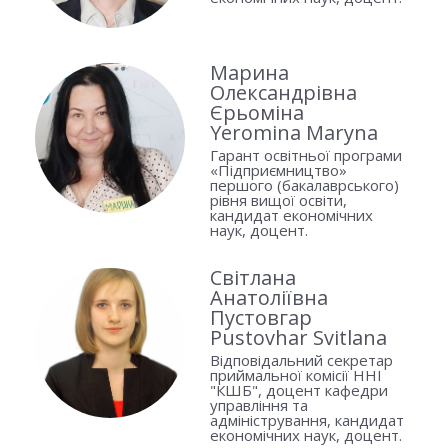
Марина
Олександрівна
Єрьоміна
Yeromina Maryna
Гарант освітньої програми
«Підприємництво»
першого (бакалаврського)
рівня вищої освіти,
кандидат економічних
наук, доцент.
Світлана
Анатоліївна
Пустовгар
Pustovhar Svitlana
Відповідальний секретар
приймальної комісії ННІ
"КШБ", доцент кафедри
управління та
адміністрування, кандидат
економічних наук, доцент.