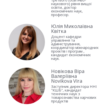
третього (освітньо-
наукового) рівня вищої
освіти, доктор
економічних наук,
професор.
Юлія Миколаївна
Квітка
Доцент кафедри
управління та
адміністрування,
координатор міжнародних
проєктів і програм ,
кандидат економічних
наук.
Новікова Віра
Валеріївна
Novikova Vira
Заступник директора ННІ
"КШБ", кандидат
технічних наук з
товарознавства харчових
продуктів