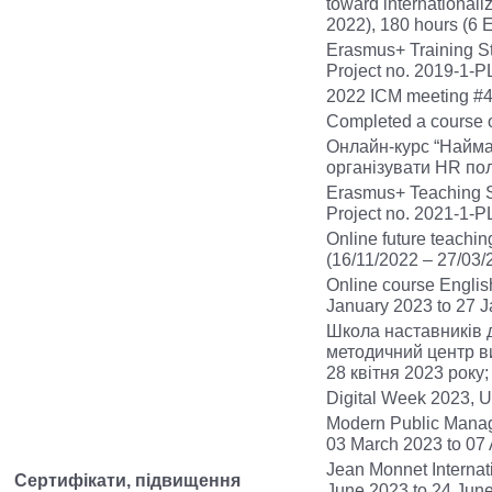
toward internationali
2022), 180 hours (6 
Erasmus+ Training Sta
Project no. 2019-1-
2022 ICM meeting #4a,
Completed a course o
Онлайн-курс “Найман
організувати HR полі
Erasmus+ Teaching Sta
Project no. 2021-1-
Online future teachin
(16/11/2022 – 27/03/
Online course Englis
January 2023 to 27 J
Школа наставників д
методичний центр в
28 квітня 2023 року
Digital Week 2023, Un
Modern Public Manage
03 March 2023 to 07 
Jean Monnet Internat
Сертифікати, підвищення
June 2023 to 24 Jun