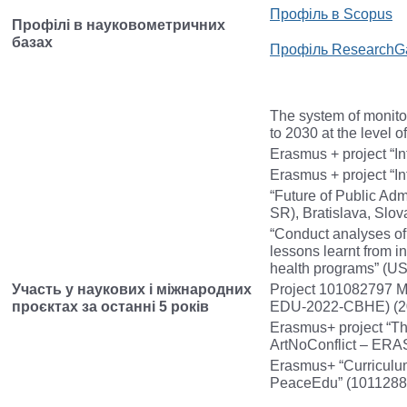
Профіль в Scopus
Профілі в науковометричних
базах
Профіль ResearchG
The system of monito
to 2030 at the level o
Erasmus + project “In
Erasmus + project “I
“Future of Public Admi
SR), Bratislava, Slov
“Conduct analyses of 
lessons learnt from i
health programs” (US
Участь у наукових і міжнародних
Project 101082797 
проєктах за останні 5 років
EDU-2022-CBHE) (20
Erasmus+ project “The
ArtNoConflict – ER
Erasmus+ “Curriculum
PeaceEdu” (101128