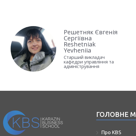
Решетняк Євгенія
Сергіївна
Reshetniak
Yevheniia
Старший викладач
кафедри управління та
адміністрування
ГОЛОВНЕ 
Про KBS