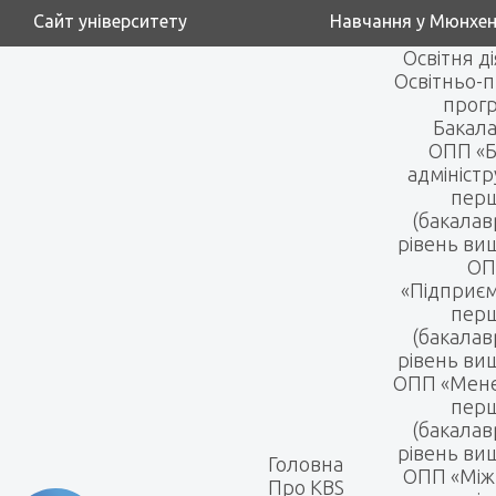
Сайт університету
Навчання у Мюнхен
Освітня д
Освітньо-п
прог
Бакала
ОПП «Б
адмініст
пер
(бакалав
рівень вищ
ОП
«Підприє
пер
(бакалав
рівень вищ
ОПП «Мен
пер
(бакалав
рівень вищ
Головна
ОПП «Між
Про KBS