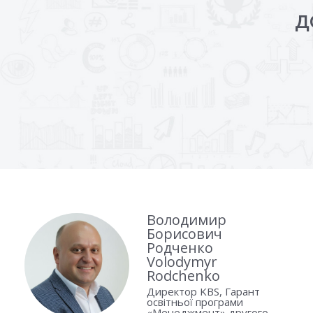
Д
Володимир
Борисович
Родченко
Volodymyr
Rodchenko
Директор KBS, Гарант
освітньої програми
«Менеджмент» другого