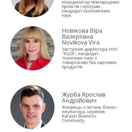
координатор міжнародних
проєктів і програм ,
кандидат економічних
наук.
Новікова Віра
Валеріївна
Novikova Vira
Заступник директора ННІ
"КШБ", кандидат
технічних наук з
товарознавства харчових
продуктів
Журба Ярослав
Андрійович
Фахівець з питань бізнес-
інкубатора, керівник
Karazin Business
Community.