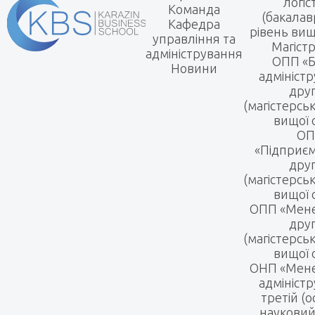
логіс
Команда
(бакалав
Кафедра
рівень вищ
управління та
Магіст
адміністрування
ОПП «Б
Новини
адмініст
дру
(магістерсь
вищої 
ОП
«Підприє
дру
(магістерсь
вищої 
ОПП «Мен
дру
(магістерсь
вищої 
ОНП «Мене
адмініст
третій (о
науковий