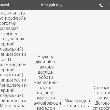
нхені
Абітурієнту
+
я діяльність
ьо-професійні
рограми
калавріат
 «Бізнес-
істрування»
перший
алаврський)
 вищої освіти
Наукова
ОПП
діяльність
риємництво»
Науково-
перший
дослідні
алаврський)
роботи
 вищої освіти
Навчально-
Менеджмент»
наукові
Стейкх
перший
видання
партн
алаврський)
кафедри
випус
 вищої освіти
Міжнародна
Наукові заходи
Догово
Міжнародна
діяльність та
кафедри
співроб