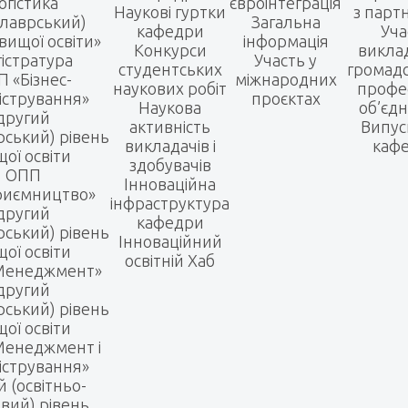
огістика
євроінтеграція
Наукові гуртки
з парт
алаврський)
Загальна
кафедри
Уча
вищої освіти»
інформація
Конкурси
виклад
істратура
Участь у
студентських
громадс
 «Бізнес-
міжнародних
наукових робіт
профе
істрування»
проєктах
Наукова
об’єд
другий
активність
Випус
рський) рівень
викладачів і
каф
ої освіти
здобувачів
ОПП
Інноваційна
риємництво»
інфраструктура
другий
кафедри
рський) рівень
Інноваційний
ої освіти
освітній Хаб
Менеджмент»
другий
рський) рівень
ої освіти
енеджмент і
істрування»
й (освітньо-
вий) рівень