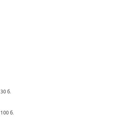
30 б.
100 б.