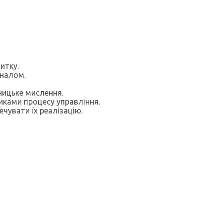
итку.
оналом.
ницьке мислення.
иками процесу управління.
чувати їх реалізацію.