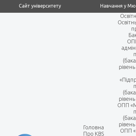
Сайт університету
Навчання у Мю
Освітн
Освітн
п
Ба
ОПП
адмін
(бак
рівень
«Підп
(бак
рівень
ОПП «
(бак
рівень
Головна
ОПП «
Про KBS