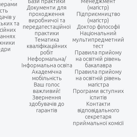
Бази практики
Менеджмент
нерами
Документи для
(магістр)
сть
проходження
Підприємництво
ачів у
виробничої та
(магістр)
ьких та
передатестаційної
Доктор філософії
сійних
практики
Національний
наннях
Тематика
мультипредметний
кники
кваліфікаційних
тест
едри
робіт
Правила прийому
Неформальна/
на освітній рівень
Інформальна освіта
бакалавра
Академічна
Правила прийому
мобільність
на освітній рівень
Ваш голос
магістра
важливий!
Програми вступних
Звернення
іспитів
здобувачів до
Контакти
гарантів
відповідального
секретаря
приймальної комісії