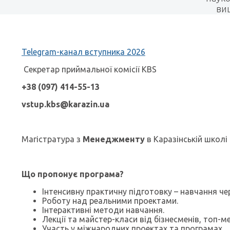
вищ
Telegram-канал вступника 2026
Секретар приймальної комісії KBS
+38 (097) 414-55-13
vstup.kbs@karazin.ua
Магістратура з
Менеджменту
в Каразінській школі 
Що пропонує програма?
Інтенсивну практичну підготовку – навчання чер
Роботу над реальними проектами.
Інтерактивні методи навчання.
Лекції та майстер-класи від бізнесменів, топ-
Участь у міжнародних проектах та програмах.