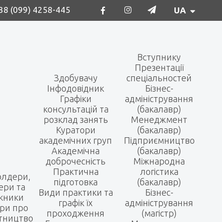
38 (099) 4258-445
UA
Вступнику
Презентації
Здобувачу
спеціальностей
Інфодовідник
Бізнес-
Графіки
адміністрування
консультацій та
(бакалавр)
розклад занять
Менеджмент
Куратори
(бакалавр)
академічних груп
Підприємництво
Академічна
(бакалавр)
доброчесність
Міжнародна
Практична
логістика
олдери,
підготовка
(бакалавр)
ери та
Види практики та
Бізнес-
кники
графік їх
адміністрування
ри про
проходження
(магістр)
ітництво