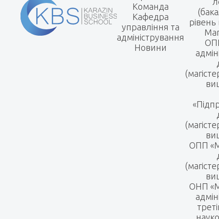
л
Команда
(бак
Кафедра
рівень 
управління та
Маг
адміністрування
ОПП
Новини
адмін
(магісте
вищ
«Підп
(магісте
вищ
ОПП «
(магісте
вищ
ОНП «М
адмін
треті
науко