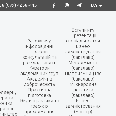
38 (099) 4258-445
UA
Вступнику
Презентації
Здобувачу
спеціальностей
Інфодовідник
Бізнес-
Графіки
адміністрування
консультацій та
(бакалавр)
розклад занять
Менеджмент
Куратори
(бакалавр)
академічних груп
Підприємництво
Академічна
(бакалавр)
доброчесність
Міжнародна
Практична
логістика
олдери,
підготовка
(бакалавр)
ери та
Види практики та
Бізнес-
кники
графік їх
адміністрування
ри про
проходження
(магістр)
ітництво