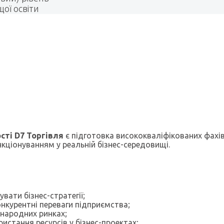
ої освіти
сті D7 Торгівля
є підготовка висококваліфікованих фахі
кціонуванням у реальній бізнес-середовищі.
вати бізнес-стратегії;
нкурентні переваги підприємства;
жнародних ринках;
истання ресурсів у бізнес-проектах;