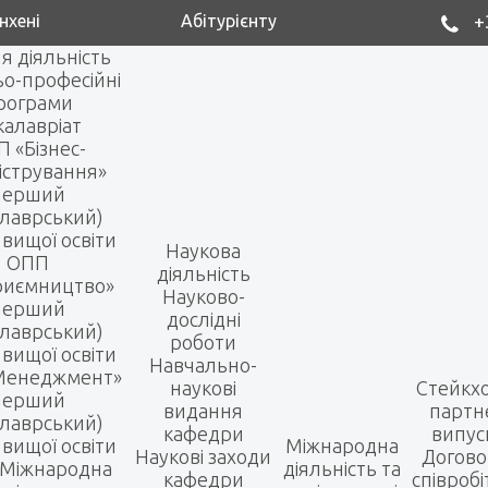
нхені
Абітурієнту
+
я діяльність
ьо-професійні
рограми
калавріат
 «Бізнес-
істрування»
перший
алаврський)
 вищої освіти
Наукова
ОПП
діяльність
риємництво»
Науково-
перший
дослідні
алаврський)
роботи
 вищої освіти
Навчально-
Менеджмент»
наукові
Стейкх
перший
видання
партн
алаврський)
кафедри
випус
 вищої освіти
Міжнародна
Наукові заходи
Догово
Міжнародна
діяльність та
кафедри
співроб