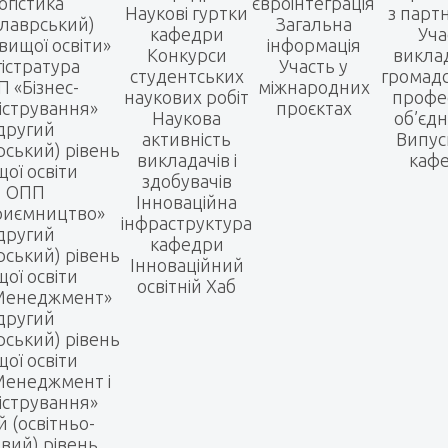
огістика
євроінтеграція
Наукові гуртки
з парт
алаврський)
Загальна
кафедри
Уча
вищої освіти»
інформація
Конкурси
виклад
істратура
Участь у
студентських
громадс
 «Бізнес-
міжнародних
наукових робіт
профе
істрування»
проєктах
Наукова
об’єд
другий
активність
Випус
рський) рівень
викладачів і
каф
ої освіти
здобувачів
ОПП
Інноваційна
риємництво»
інфраструктура
другий
кафедри
рський) рівень
Інноваційний
ої освіти
освітній Хаб
Менеджмент»
другий
рський) рівень
ої освіти
енеджмент і
істрування»
й (освітньо-
вий) рівень