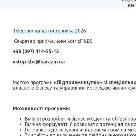
вищ
Telegram-канал вступника 2026
Секретар приймальної комісії KBS
+38 (097) 414-55-13
vstup.kbs@karazin.ua
Метою програми
«Підприємництво»
зі
спеціально
власного бізнесу та управління його ефективним фун
Можливості програми:
Вміння розробляти бізнес-моделі та обґрунтову
Вміння формувати й розвивати потенціал та ко
Готовність до керування підприємством на мі
Здатність до залучення та раціонального викор