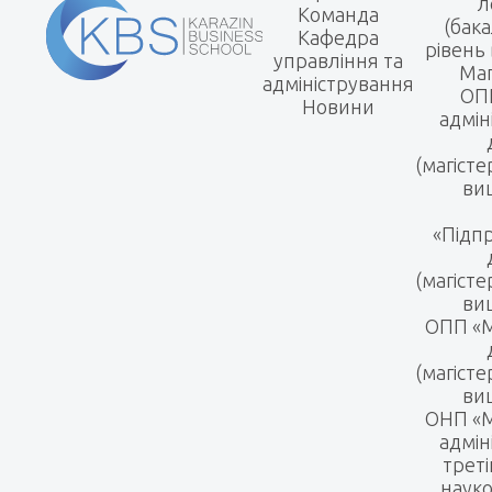
л
Команда
(бак
Кафедра
рівень 
управління та
Маг
адміністрування
ОПП
Новини
адмін
(магісте
вищ
«Підп
(магісте
вищ
ОПП «
(магісте
вищ
ОНП «М
адмін
треті
науко