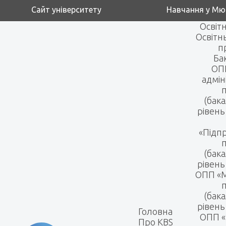
Сайт університету
Навчання у Мю
Освітн
Освітн
п
Ба
ОПП
адмін
(бак
рівень
«Підп
(бак
рівень
ОПП «
(бак
рівень
Головна
ОПП «
Про KBS