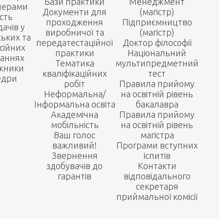
Бази практики
Менеджмент
нерами
Документи для
(магістр)
сть
проходження
Підприємництво
ачів у
виробничої та
(магістр)
ьких та
передатестаційної
Доктор філософії
сійних
практики
Національний
наннях
Тематика
мультипредметний
кники
кваліфікаційних
тест
едри
робіт
Правила прийому
Неформальна/
на освітній рівень
Інформальна освіта
бакалавра
Академічна
Правила прийому
мобільність
на освітній рівень
Ваш голос
магістра
важливий!
Програми вступних
Звернення
іспитів
здобувачів до
Контакти
гарантів
відповідального
секретаря
приймальної комісії