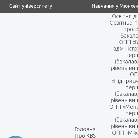
Сайт університету
Навчання у Мюнхен
Освітня д
Освітньо-п
прог
Бакала
ОПП «Б
адмініст
пер
(бакалав
рівень вищ
ОП
«Підприє
пер
(бакалав
рівень вищ
ОПП «Мен
пер
(бакалав
рівень вищ
Головна
ОПП «Між
Про KBS