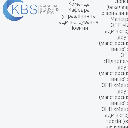
логіс
Команда
(бакалав
Кафедра
рівень вищ
управління та
Магіст
адміністрування
ОПП «Б
Новини
адмініст
дру
(магістерсь
вищої 
ОП
«Підприє
дру
(магістерсь
вищої 
ОПП «Мен
дру
(магістерсь
вищої 
ОНП «Мене
адмініст
третій (о
науковий