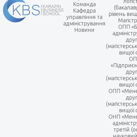
логіс
Команда
(бакалав
Кафедра
рівень вищ
управління та
Магіст
адміністрування
ОПП «Б
Новини
адмініст
дру
(магістерсь
вищої 
ОП
«Підприє
дру
(магістерсь
вищої 
ОПП «Мен
дру
(магістерсь
вищої 
ОНП «Мене
адмініст
третій (о
науковий