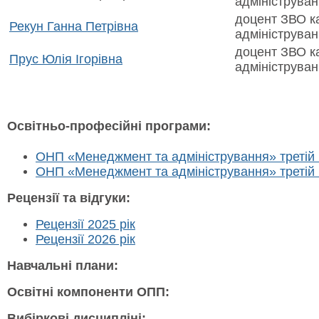
адмініструва
доцент ЗВО к
Рекун Ганна Петрівна
адмініструва
доцент ЗВО к
Прус Юлія Ігорівна
адмініструва
Освітньо-професійні програми:
ОНП «Менеджмент та адміністрування» третій (о
ОНП «Менеджмент та адміністрування» третій (о
Рецензії та відгуки:
Рецензії 2025 рік
Рецензії 2026 рік
Навчальні плани:
Освітні компоненти ОПП:
Вибіркові дисципліні: