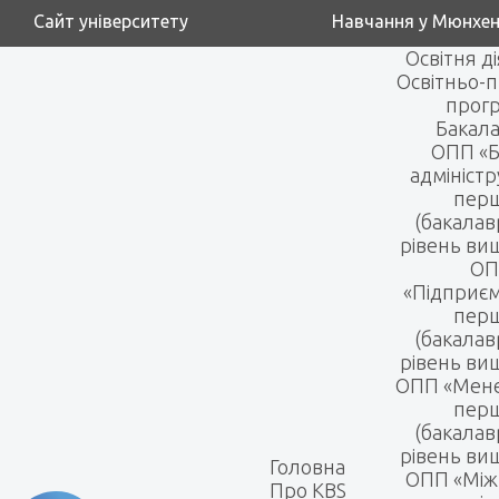
Сайт університету
Навчання у Мюнхен
Освітня д
Освітньо-п
прог
Бакала
ОПП «Б
адмініст
пер
(бакалав
рівень вищ
ОП
«Підприє
пер
(бакалав
рівень вищ
ОПП «Мен
пер
(бакалав
рівень вищ
Головна
ОПП «Між
Про KBS