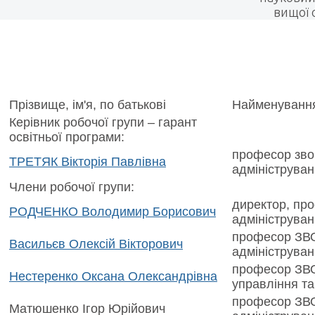
вищої 
Прізвище, ім'я, по батькові
Найменуванн
Керівник робочої групи – гарант
освітньої програми:
професор зво
ТРЕТЯК Вікторія Павлівна
адмініструва
Члени робочої групи:
директор, пр
РОДЧЕНКО Володимир Борисович
адмініструва
професор ЗВО
Васильєв Олексій Вікторович
адмініструва
професор ЗВО
Нестеренко Оксана Олександрівна
управління та
професор ЗВО
Матюшенко Ігор Юрійович