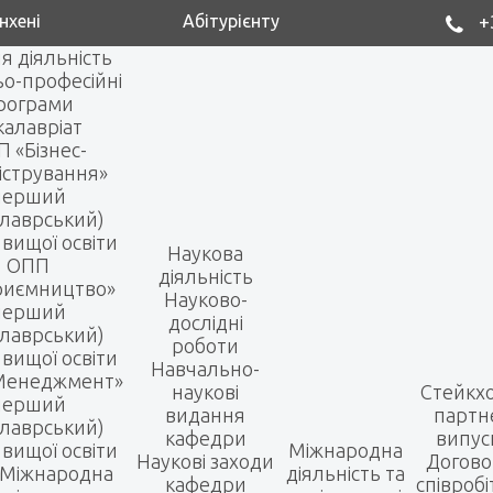
нхені
Абітурієнту
+
я діяльність
ьо-професійні
рограми
калавріат
 «Бізнес-
істрування»
перший
алаврський)
 вищої освіти
Наукова
ОПП
діяльність
риємництво»
Науково-
перший
дослідні
алаврський)
роботи
 вищої освіти
Навчально-
Менеджмент»
наукові
Стейкх
перший
видання
партн
алаврський)
кафедри
випус
 вищої освіти
Міжнародна
Наукові заходи
Догово
Міжнародна
діяльність та
кафедри
співроб