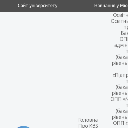
Сайт університету
Навчання у Мю
Освітн
Освітн
п
Ба
ОПП
адмін
(бак
рівень
«Підп
(бак
рівень
ОПП «
(бак
рівень
Головна
ОПП «
Про KBS