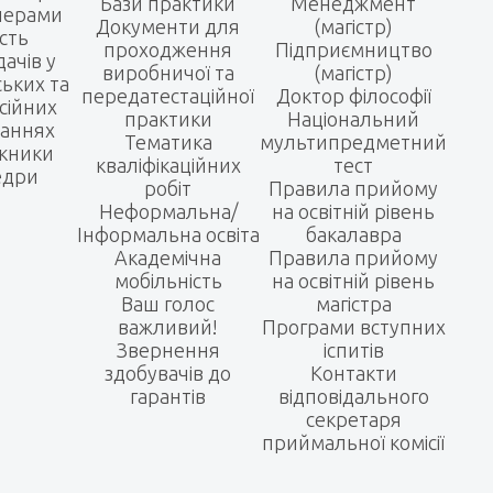
Бази практики
Менеджмент
нерами
Документи для
(магістр)
сть
проходження
Підприємництво
ачів у
виробничої та
(магістр)
ьких та
передатестаційної
Доктор філософії
сійних
практики
Національний
наннях
Тематика
мультипредметний
кники
кваліфікаційних
тест
едри
робіт
Правила прийому
Неформальна/
на освітній рівень
Інформальна освіта
бакалавра
Академічна
Правила прийому
мобільність
на освітній рівень
Ваш голос
магістра
важливий!
Програми вступних
Звернення
іспитів
здобувачів до
Контакти
гарантів
відповідального
секретаря
приймальної комісії