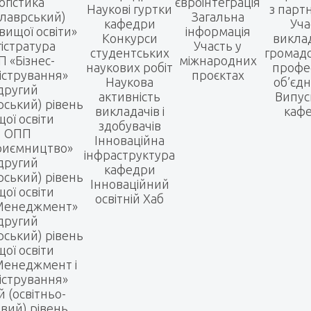
огістика
євроінтеграція
Наукові гуртки
з парт
алаврський)
Загальна
кафедри
Уча
вищої освіти»
інформація
Конкурси
виклад
істратура
Участь у
студентських
громадс
 «Бізнес-
міжнародних
наукових робіт
профе
істрування»
проєктах
Наукова
об’єд
другий
активність
Випус
рський) рівень
викладачів і
каф
ої освіти
здобувачів
ОПП
Інноваційна
риємництво»
інфраструктура
другий
кафедри
рський) рівень
Інноваційний
ої освіти
освітній Хаб
Менеджмент»
другий
рський) рівень
ої освіти
енеджмент і
істрування»
й (освітньо-
вий) рівень