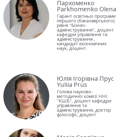
Пархоменко
Parkhomenko Olena
Гарант освітньої програми
першого (бакалаврського)
рівня "Бізнес-
адміністрування", доцент
кафедри управління та
адміністрування ,
кандидат економічних
наук, доцент.
Юлія Ігорівна Прус
Yuliia Prus
Голова науково-
методичної комісії ННІ
"КШБ", доцент кафедри
управління та
адміністрування, доктор
філософії, доцент