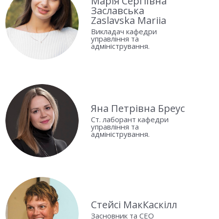
Марія Сергіївна
Заславська
Zaslavska Mariia
Викладач кафедри
управління та
адміністрування.
Яна Петрівна Бреус
Ст. лаборант кафедри
управління та
адміністрування.
Стейсі МакКаскілл
Засновник та СЕО