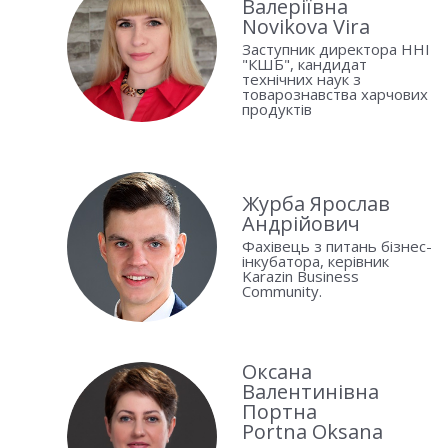
Валеріївна
Novikova Vira
Заступник директора ННІ
"КШБ", кандидат
технічних наук з
товарознавства харчових
продуктів
Журба Ярослав
Андрійович
Фахівець з питань бізнес-
інкубатора, керівник
Karazin Business
Community.
Оксана
Валентинівна
Портна
Portna Oksana