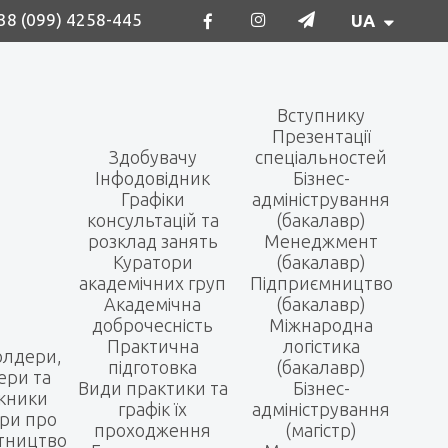
38 (099) 4258-445
UA
Вступнику
Презентації
Здобувачу
спеціальностей
Інфодовідник
Бізнес-
Графіки
адміністрування
консультацій та
(бакалавр)
розклад занять
Менеджмент
Куратори
(бакалавр)
академічних груп
Підприємництво
Академічна
(бакалавр)
доброчесність
Міжнародна
Практична
логістика
олдери,
підготовка
(бакалавр)
ери та
Види практики та
Бізнес-
кники
графік їх
адміністрування
ри про
проходження
(магістр)
ітництво