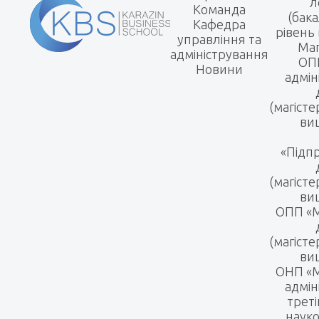
л
Команда
(бак
Кафедра
рівень 
управління та
Маг
адміністрування
ОПП
Новини
адмін
(магісте
вищ
«Підп
(магісте
вищ
ОПП «
(магісте
вищ
ОНП «М
адмін
треті
науко