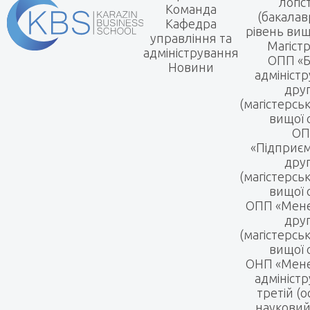
логіс
Команда
(бакалав
Кафедра
рівень вищ
управління та
Магіст
адміністрування
ОПП «Б
Новини
адмініст
дру
(магістерсь
вищої 
ОП
«Підприє
дру
(магістерсь
вищої 
ОПП «Мен
дру
(магістерсь
вищої 
ОНП «Мене
адмініст
третій (о
науковий