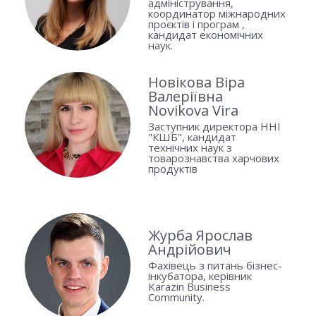
адміністрування,
координатор міжнародних
проєктів і програм ,
кандидат економічних
наук.
Новікова Віра
Валеріївна
Novikova Vira
Заступник директора ННІ
"КШБ", кандидат
технічних наук з
товарознавства харчових
продуктів
Журба Ярослав
Андрійович
Фахівець з питань бізнес-
інкубатора, керівник
Karazin Business
Community.