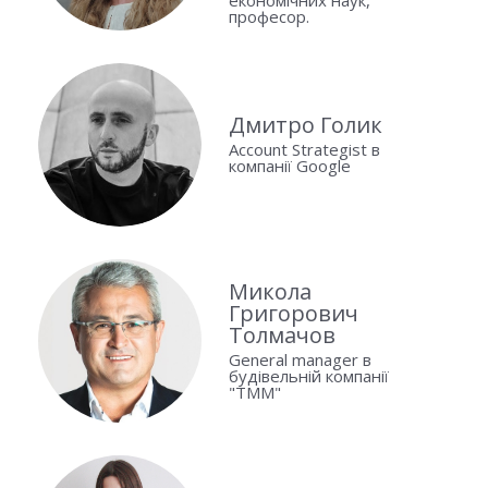
економічних наук,
професор.
Дмитро Голик
Account Strategist в
компанії Google
Микола
Григорович
Толмачов
General manager в
будівельній компанії
"ТММ"