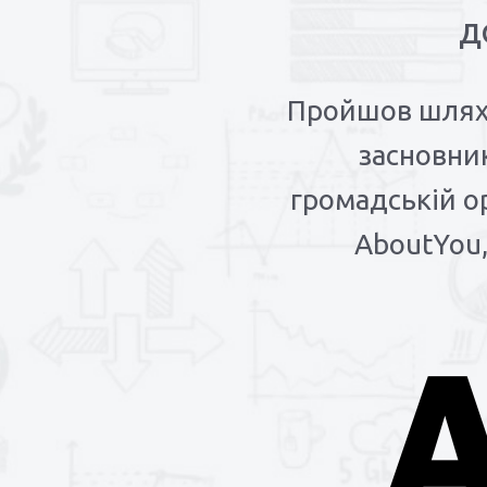
Д
Пройшов шлях 
засновник
громадській ор
AboutYou,