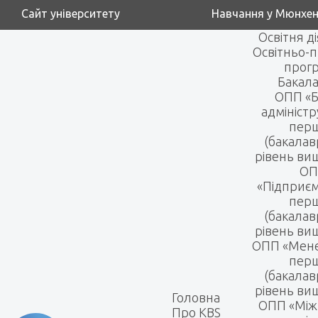
Сайт університету
Навчання у Мюнхен
Освітня д
Освітньо-п
прог
Бакала
ОПП «Б
адмініст
пер
(бакалав
рівень вищ
ОП
«Підприє
пер
(бакалав
рівень вищ
ОПП «Мен
пер
(бакалав
рівень вищ
Головна
ОПП «Між
Про KBS