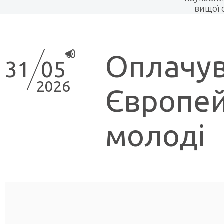
вищої 
Оплачув
31
05
2026
Європей
молоді