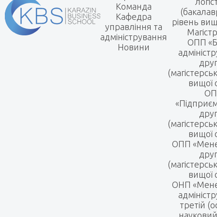
логіс
Команда
(бакалав
Кафедра
рівень вищ
управління та
Магіст
адміністрування
ОПП «Б
Новини
адмініст
дру
(магістерсь
вищої 
ОП
«Підприє
дру
(магістерсь
вищої 
ОПП «Мен
дру
(магістерсь
вищої 
ОНП «Мене
адмініст
третій (о
науковий