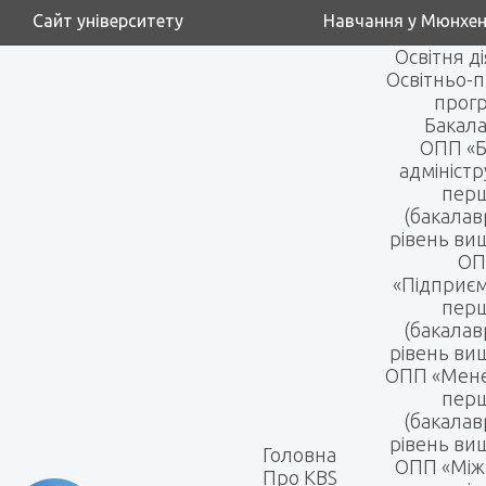
Сайт університету
Навчання у Мюнхен
Освітня д
Освітньо-п
прог
Бакала
ОПП «Б
адмініст
пер
(бакалав
рівень вищ
ОП
«Підприє
пер
(бакалав
рівень вищ
ОПП «Мен
пер
(бакалав
рівень вищ
Головна
ОПП «Між
Про KBS