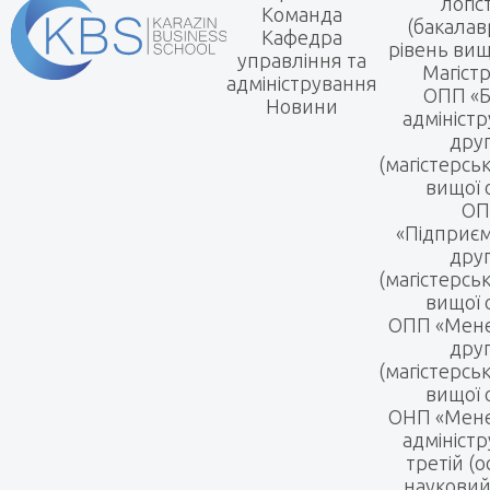
логіс
Команда
(бакалав
Кафедра
рівень вищ
управління та
Магіст
адміністрування
ОПП «Б
Новини
адмініст
дру
(магістерсь
вищої 
ОП
«Підприє
дру
(магістерсь
вищої 
ОПП «Мен
дру
(магістерсь
вищої 
ОНП «Мене
адмініст
третій (о
науковий