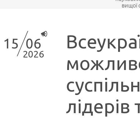
вищої 
Всеукра
15
06
2026
можливо
суспіль
лідерів 