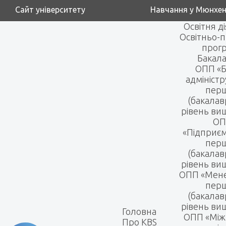
Сайт університету
Навчання у Мюнхен
Освітня д
Освітньо-п
прог
Бакала
ОПП «Б
адмініст
пер
(бакалав
рівень вищ
ОП
«Підприє
пер
(бакалав
рівень вищ
ОПП «Мен
пер
(бакалав
рівень вищ
Головна
ОПП «Між
Про KBS