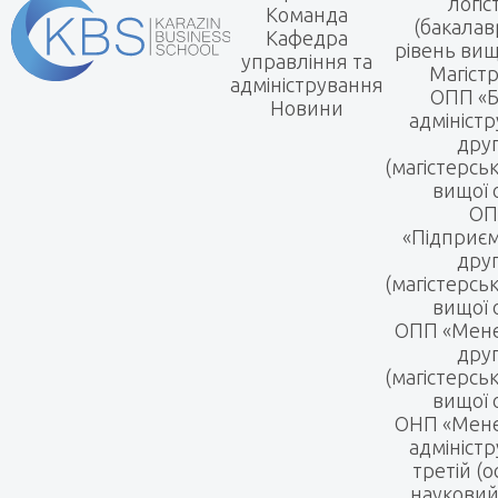
логіс
Команда
(бакалав
Кафедра
рівень вищ
управління та
Магіст
адміністрування
ОПП «Б
Новини
адмініст
дру
(магістерсь
вищої 
ОП
«Підприє
дру
(магістерсь
вищої 
ОПП «Мен
дру
(магістерсь
вищої 
ОНП «Мене
адмініст
третій (о
науковий