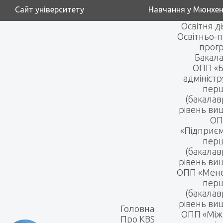
Сайт університету
Навчання у Мюнхен
Освітня д
Освітньо-п
прог
Бакала
ОПП «Б
адмініст
пер
(бакалав
рівень вищ
ОП
«Підприє
пер
(бакалав
рівень вищ
ОПП «Мен
пер
(бакалав
рівень вищ
Головна
ОПП «Між
Про KBS